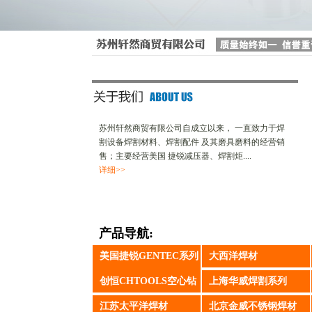
苏州轩然商贸有限公司自成立以来， 一直致力于焊
割设备焊割材料、焊割配件 及其磨具磨料的经营销
售；主要经营美国 捷锐减压器、焊割炬....
详细>>
产品导航:
美国捷锐GENTEC系列
大西洋焊材
产品
创恒CHTOOLS空心钻
上海华威焊割系列
江苏太平洋焊材
北京金威不锈钢焊材