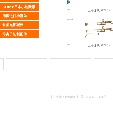
KOIKE日本小池酸素
上海捷锐GENTEC
上海捷锐GENTEC
上海捷锐GENTEC
德国进口梅塞尔
长征电影碳棒
等离子切割配件..
上海捷锐GENTEC
上海捷锐GENTEC
上海捷锐GENTEC
们
产品中心
新闻动态
品牌代理
营销网
版权所有：苏州轩然商贸有限公司 电话：0512-67579981
地址：苏州市平江区东汇路78号
技术支持：仕德伟科技
苏ICP备12019648号
位未经许可不得复制转载转刊本网站涉及内容最终解释权归苏州轩然商贸有限公司所有