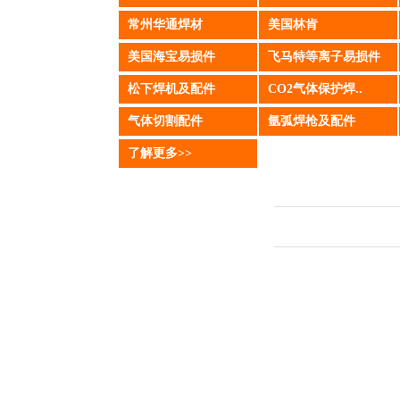
常州华通焊材
美国林肯
ENTEC
上海捷锐GENTEC
上海捷锐GENTEC
美国海宝易损件
飞马特等离子易损件
松下焊机及配件
CO2气体保护焊..
气体切割配件
氩弧焊枪及配件
了解更多>>
ENTEC
上海捷锐GENTEC
上海捷锐GENTEC
网站首页
关于我
任何个人或单